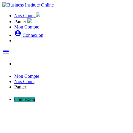
Nos Cours
Panier
Mon Compte
account_circle
Connexion
menu
Mon Compte
Nos Cours
Panier
Connexion