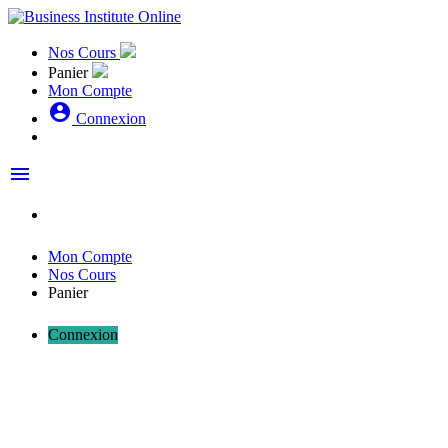
Nos Cours
Panier
Mon Compte
account_circle
Connexion
menu
Mon Compte
Nos Cours
Panier
Connexion