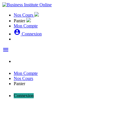
Nos Cours
Panier
Mon Compte
account_circle
Connexion
menu
Mon Compte
Nos Cours
Panier
Connexion