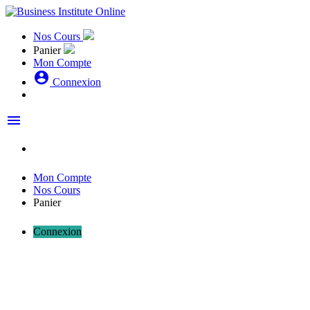
Nos Cours
Panier
Mon Compte
account_circle
Connexion
menu
Mon Compte
Nos Cours
Panier
Connexion