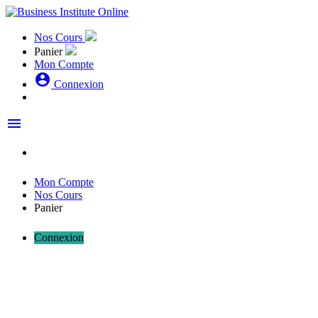
Nos Cours
Panier
Mon Compte
account_circle
Connexion
menu
Mon Compte
Nos Cours
Panier
Connexion