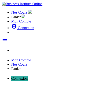
Nos Cours
Panier
Mon Compte
account_circle
Connexion
menu
Mon Compte
Nos Cours
Panier
Connexion