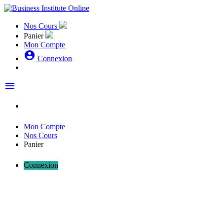
Nos Cours
Panier
Mon Compte
account_circle
Connexion
menu
Mon Compte
Nos Cours
Panier
Connexion