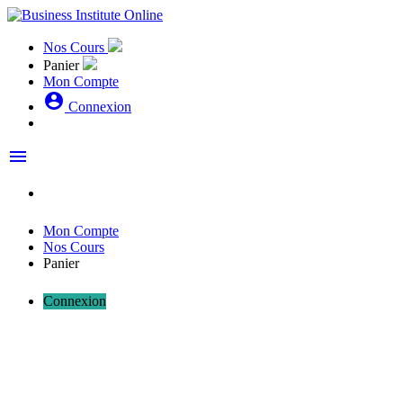
Nos Cours
Panier
Mon Compte
account_circle
Connexion
menu
Mon Compte
Nos Cours
Panier
Connexion