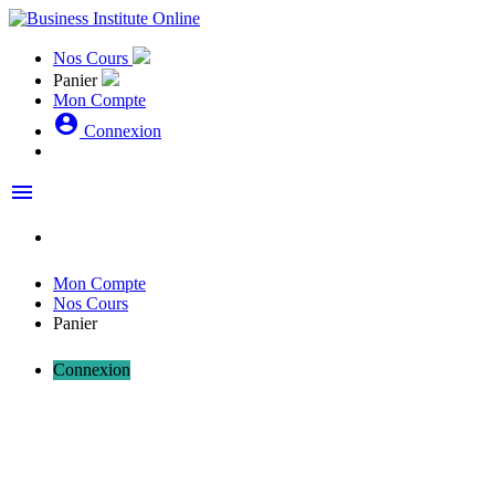
Nos Cours
Panier
Mon Compte
account_circle
Connexion
menu
Mon Compte
Nos Cours
Panier
Connexion