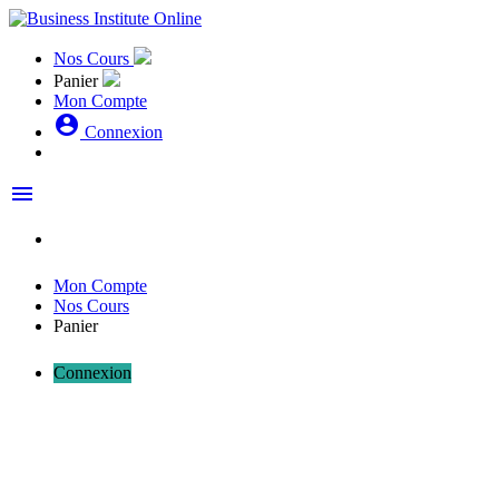
Nos Cours
Panier
Mon Compte
account_circle
Connexion
menu
Mon Compte
Nos Cours
Panier
Connexion