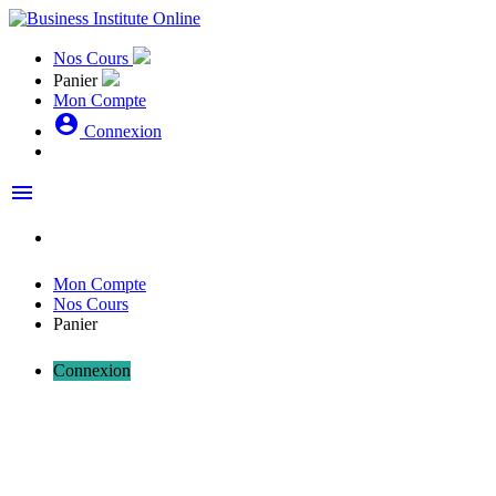
Nos Cours
Panier
Mon Compte
account_circle
Connexion
menu
Mon Compte
Nos Cours
Panier
Connexion