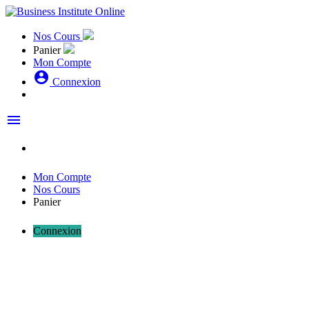
Nos Cours
Panier
Mon Compte
account_circle
Connexion
menu
Mon Compte
Nos Cours
Panier
Connexion