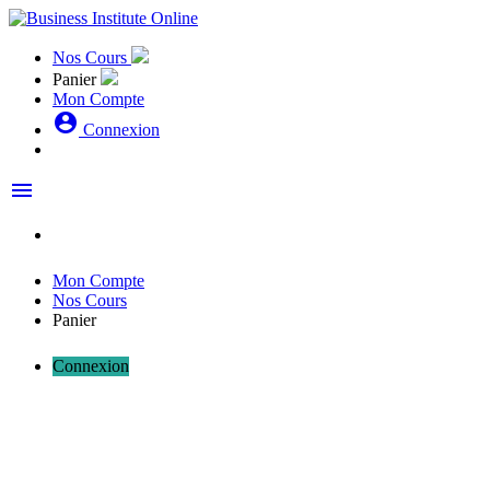
Nos Cours
Panier
Mon Compte
account_circle
Connexion
menu
Mon Compte
Nos Cours
Panier
Connexion