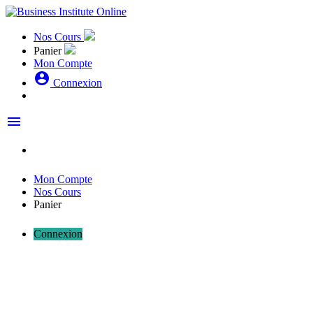
Nos Cours
Panier
Mon Compte
account_circle
Connexion
menu
Mon Compte
Nos Cours
Panier
Connexion