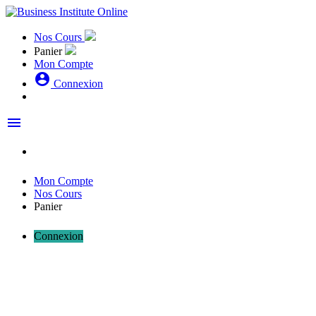
Nos Cours
Panier
Mon Compte
account_circle
Connexion
menu
Mon Compte
Nos Cours
Panier
Connexion