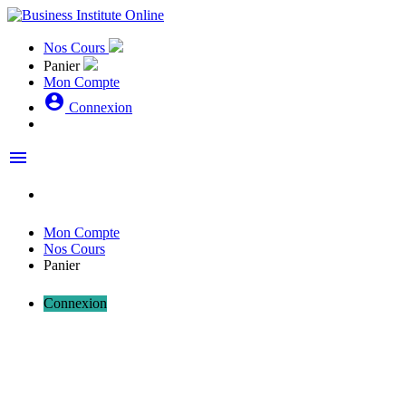
Nos Cours
Panier
Mon Compte
account_circle
Connexion
menu
Mon Compte
Nos Cours
Panier
Connexion