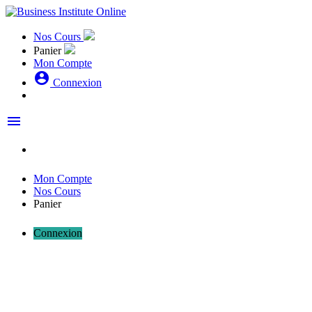
Nos Cours
Panier
Mon Compte
account_circle
Connexion
menu
Mon Compte
Nos Cours
Panier
Connexion