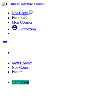
Nos Cours
Panier
Mon Compte
account_circle
Connexion
menu
Mon Compte
Nos Cours
Panier
Connexion