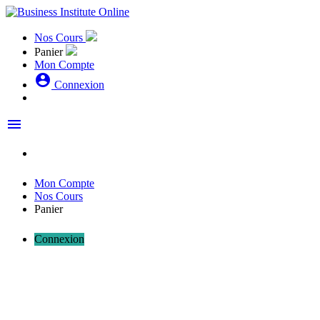
Nos Cours
Panier
Mon Compte
account_circle
Connexion
menu
Mon Compte
Nos Cours
Panier
Connexion