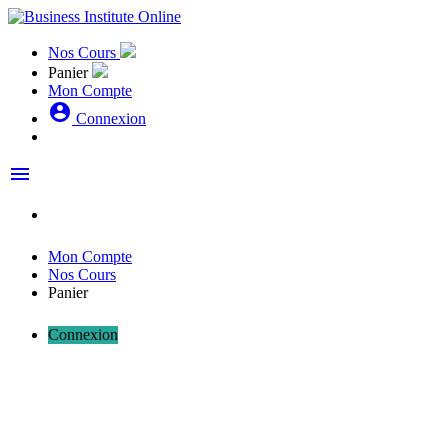
Nos Cours
Panier
Mon Compte
account_circle
Connexion
menu
Mon Compte
Nos Cours
Panier
Connexion