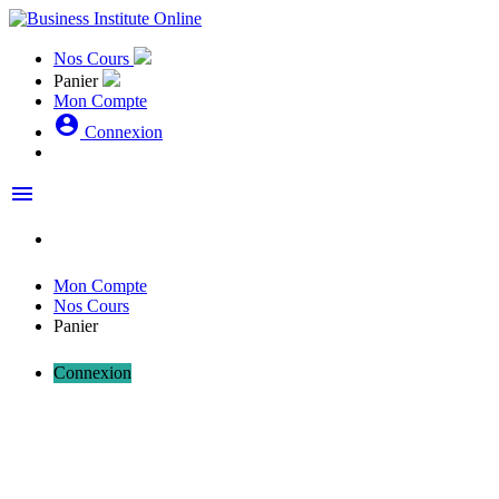
Nos Cours
Panier
Mon Compte
account_circle
Connexion
menu
Mon Compte
Nos Cours
Panier
Connexion