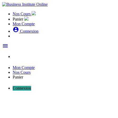
Nos Cours
Panier
Mon Compte
account_circle
Connexion
menu
Mon Compte
Nos Cours
Panier
Connexion