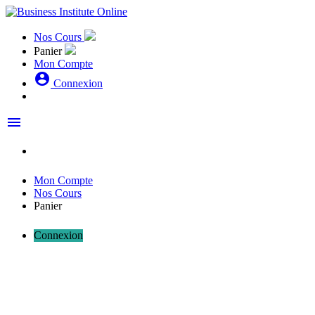
Nos Cours
Panier
Mon Compte
account_circle
Connexion
menu
Mon Compte
Nos Cours
Panier
Connexion