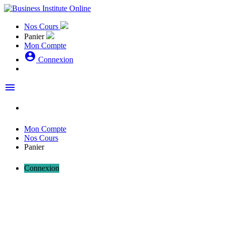
Nos Cours
Panier
Mon Compte
account_circle
Connexion
menu
Mon Compte
Nos Cours
Panier
Connexion