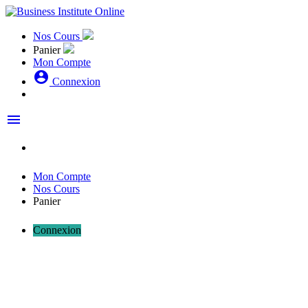
Nos Cours
Panier
Mon Compte
account_circle
Connexion
menu
Mon Compte
Nos Cours
Panier
Connexion