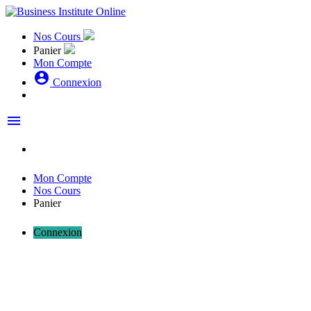
Nos Cours
Panier
Mon Compte
account_circle
Connexion
menu
Mon Compte
Nos Cours
Panier
Connexion