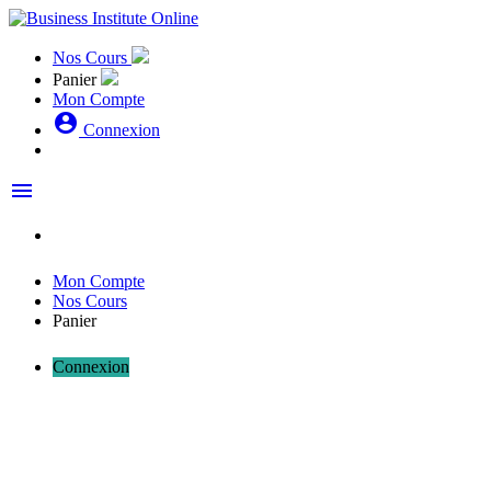
Nos Cours
Panier
Mon Compte
account_circle
Connexion
menu
Mon Compte
Nos Cours
Panier
Connexion