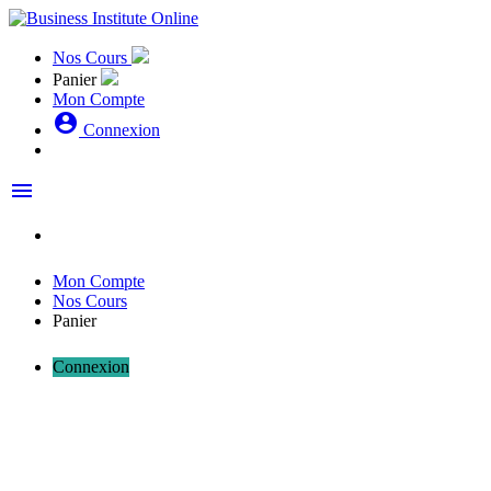
Nos Cours
Panier
Mon Compte
account_circle
Connexion
menu
Mon Compte
Nos Cours
Panier
Connexion