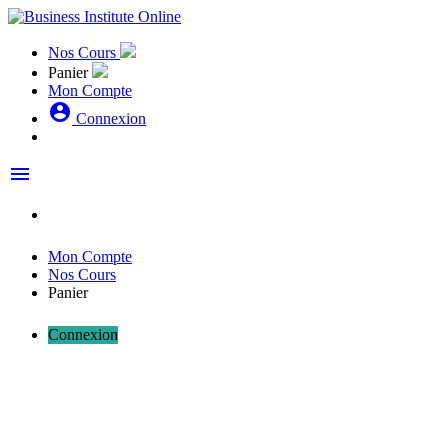
Nos Cours
Panier
Mon Compte
account_circle
Connexion
menu
Mon Compte
Nos Cours
Panier
Connexion