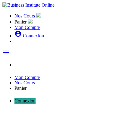
Nos Cours
Panier
Mon Compte
account_circle
Connexion
menu
Mon Compte
Nos Cours
Panier
Connexion