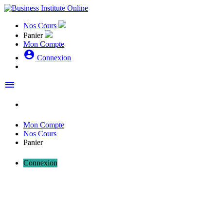
Nos Cours
Panier
Mon Compte
account_circle
Connexion
menu
Mon Compte
Nos Cours
Panier
Connexion