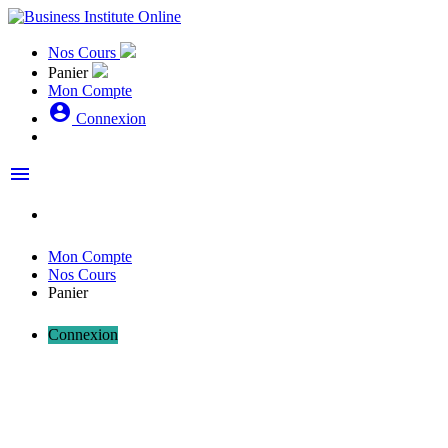
Nos Cours
Panier
Mon Compte
account_circle
Connexion
menu
Mon Compte
Nos Cours
Panier
Connexion