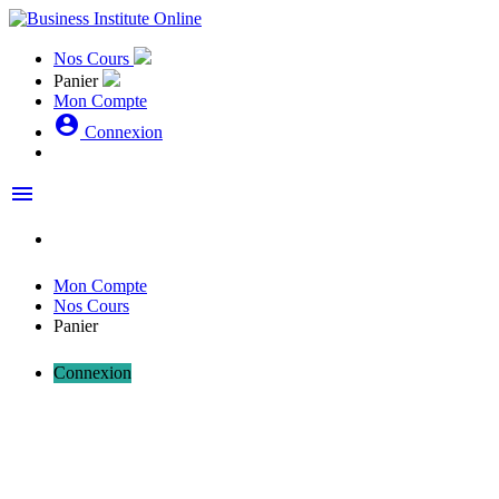
Nos Cours
Panier
Mon Compte
account_circle
Connexion
menu
Mon Compte
Nos Cours
Panier
Connexion