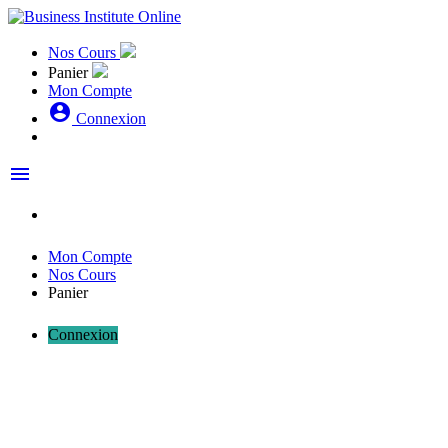
Nos Cours
Panier
Mon Compte
account_circle
Connexion
menu
Mon Compte
Nos Cours
Panier
Connexion