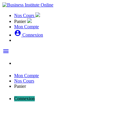
Nos Cours
Panier
Mon Compte
account_circle
Connexion
menu
Mon Compte
Nos Cours
Panier
Connexion