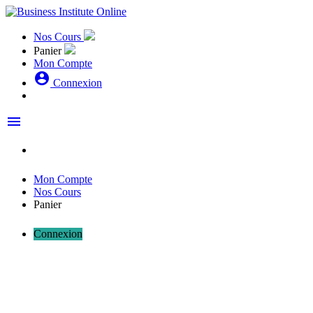
Nos Cours
Panier
Mon Compte
account_circle
Connexion
menu
Mon Compte
Nos Cours
Panier
Connexion