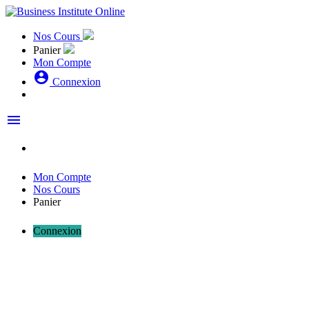
Nos Cours
Panier
Mon Compte
account_circle
Connexion
menu
Mon Compte
Nos Cours
Panier
Connexion