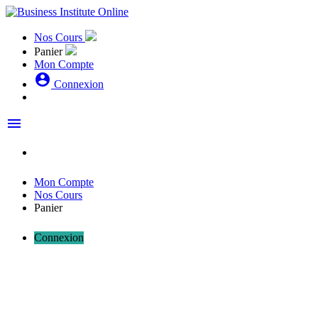
Nos Cours
Panier
Mon Compte
account_circle
Connexion
menu
Mon Compte
Nos Cours
Panier
Connexion