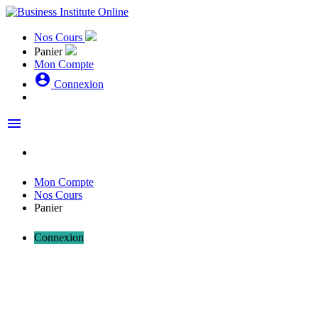
Nos Cours
Panier
Mon Compte
account_circle
Connexion
menu
Mon Compte
Nos Cours
Panier
Connexion