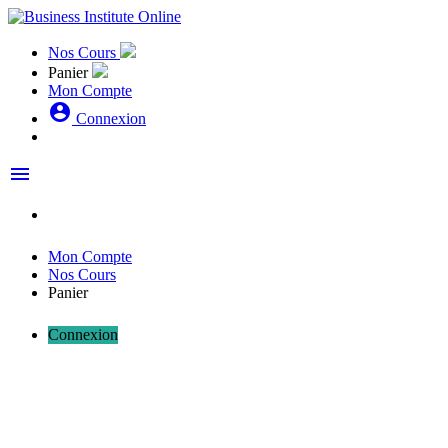
Nos Cours
Panier
Mon Compte
account_circle
Connexion
menu
Mon Compte
Nos Cours
Panier
Connexion