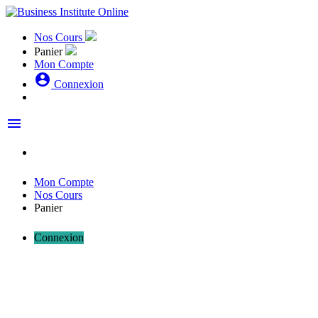
Nos Cours
Panier
Mon Compte
account_circle
Connexion
menu
Mon Compte
Nos Cours
Panier
Connexion